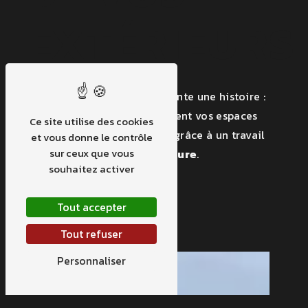
EXTÉRIEURS
Chaque transformation raconte une histoire :
découvrez en images comment vos espaces
Ce site utilise des cookies
peuvent se métamorphoser grâce à un travail
et vous donne le contrôle
sur ceux que vous
soigné, créatif et sur-mesure
.
souhaitez activer
Tout accepter
Tout refuser
Personnaliser